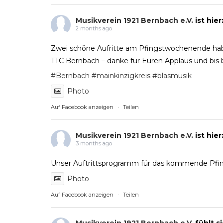
Musikverein 1921 Bernbach e.V.
ist hie
2 months ago
Zwei schöne Aufritte am Pfingstwochenende hab
TTC Bernbach – danke für Euren Applaus und bis b
#Bernbach
#mainkinzigkreis
#blasmusik
Photo
Auf Facebook anzeigen
·
Teilen
Musikverein 1921 Bernbach e.V.
ist hie
3 months ago
Unser Auftrittsprogramm für das kommende Pfin
Photo
Auf Facebook anzeigen
·
Teilen
Musikverein 1921 Bernbach e.V.
fühlt s