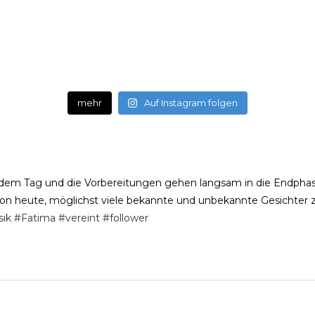
mehr
Auf Instagram folgen
t jedem Tag und die Vorbereitungen gehen langsam in die Endph
heute, möglichst viele bekannte und unbekannte Gesichter zu 
sik
#Fatima
#vereint
#follower