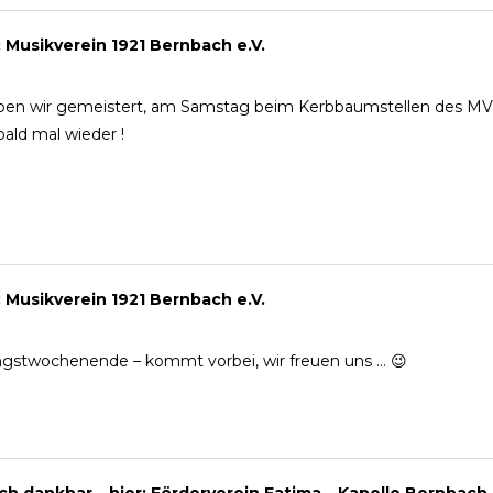
r: Musikverein 1921 Bernbach e.V.
en wir gemeistert, am Samstag beim Kerbbaumstellen des MV 
ald mal wieder !
r: Musikverein 1921 Bernbach e.V.
gstwochenende – kommt vorbei, wir freuen uns … 😉
ich dankbar – hier: Förderverein Fatima – Kapelle Bernbach e